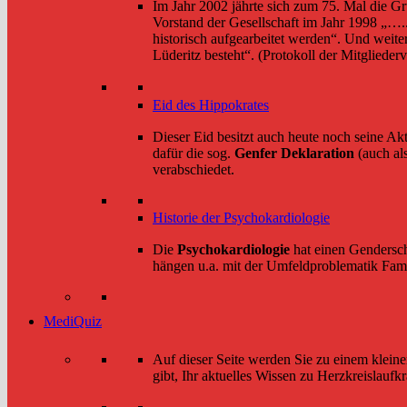
Im Jahr 2002 jährte sich zum 75. Mal die G
Vorstand der Gesellschaft im Jahr 1998 „….
historisch aufgearbeitet werden“. Und weite
Lüderitz besteht“. (Protokoll der Mitgliede
Eid des Hippokrates
Dieser Eid besitzt auch heute noch seine Akt
dafür die sog.
Genfer Deklaration
(auch al
verabschiedet.
Historie der Psychokardiologie
Die
Psychokardiologie
hat einen Gendersch
hängen u.a. mit der Umfeldproblematik Fam
MediQuiz
Auf dieser Seite werden Sie zu einem kleinen
gibt, Ihr aktuelles Wissen zu Herzkreislaufk