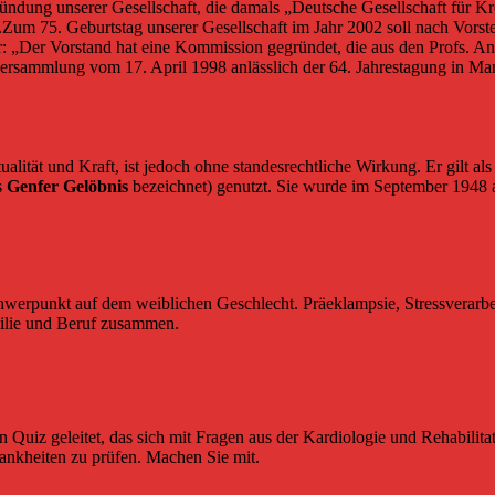
ründung unserer Gesellschaft, die damals „Deutsche Gesellschaft für K
.Zum 75. Geburtstag unserer Gesellschaft im Jahr 2002 soll nach Vorst
r: „Der Vorstand hat eine Kommission gegründet, die aus den Profs. A
rversammlung vom 17. April 1998 anlässlich der 64. Jahrestagung in M
ualität und Kraft, ist jedoch ohne standesrechtliche Wirkung. Er gilt a
s
Genfer Gelöbnis
bezeichnet) genutzt. Sie wurde im September 1948 
werpunkt auf dem weiblichen Geschlecht. Präeklampsie, Stressverarbei
ilie und Beruf zusammen.
 Quiz geleitet, das sich mit Fragen aus der Kardiologie und Rehabilitati
rankheiten zu prüfen. Machen Sie mit.