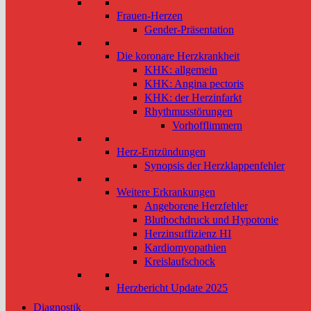
Frauen-Herzen
Gender-Präsentation
Die koronare Herzkrankheit
KHK: allgemein
KHK: Angina pectoris
KHK: der Herzinfarkt
Rhythmusstörungen
Vorhofflimmern
Herz-Entzündungen
Synopsis der Herzklappenfehler
Weitere Erkrankungen
Angeborene Herzfehler
Bluthochdruck und Hypotonie
Herzinsuffizienz HI
Kardiomyopathien
Kreislaufschock
Herzbericht Update 2025
Diagnostik