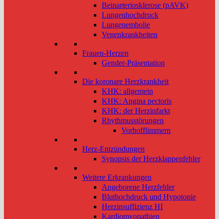
Beinarteriosklerose (pAVK)
Lungenhochdruck
Lungenembolie
Venenkrankheiten
Frauen-Herzen
Gender-Präsentation
Die koronare Herzkrankheit
KHK: allgemein
KHK: Angina pectoris
KHK: der Herzinfarkt
Rhythmusstörungen
Vorhofflimmern
Herz-Entzündungen
Synopsis der Herzklappenfehler
Weitere Erkrankungen
Angeborene Herzfehler
Bluthochdruck und Hypotonie
Herzinsuffizienz HI
Kardiomyopathien