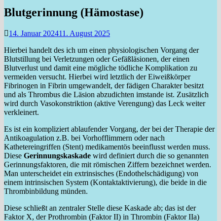
Blutgerinnung (Hämostase)
14. Januar 2024
11. August 2025
Hierbei handelt des ich um einen physiologischen Vorgang der
Blutstillung bei Verletzungen oder Gefäßläsionen, der einen
Blutverlust und damit eine mögliche tödliche Komplikation zu
vermeiden versucht. Hierbei wird letztlich der Eiweißkörper
Fibrinogen in Fibrin umgewandelt, der fädigen Charakter besitzt
und als Thrombus die Läsion abzudichten imstande ist. Zusätzlich
wird durch Vasokonstriktion (aktive Verengung) das Leck weiter
verkleinert.
Es ist ein kompliziert ablaufender Vorgang, der bei der Therapie der
Antikoagulation z.B. bei Vorhofflimmern oder nach
Kathetereingriffen (Stent) medikamentös beeinflusst werden muss.
Diese
Gerinnungskaskade
wird definiert durch die so genannten
Gerinnungsfaktoren, die mit römischen Ziffern bezeichnet werden.
Man unterscheidet ein extrinsisches (Endothelschädigung) von
einem intrinsischen System (Kontaktaktivierung), die beide in die
Thrombinbildung münden.
Diese schließt an zentraler Stelle diese Kaskade ab; das ist der
Faktor X, der Prothrombin (Faktor II) in Thrombin (Faktor IIa)