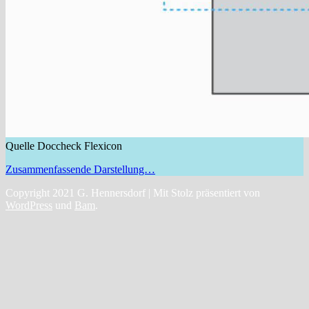
Quelle Doccheck Flexicon
Zusammenfassende Darstellung…
Copyright 2021 G. Hennersdorf | Mit Stolz präsentiert von
WordPress
und
Bam
.