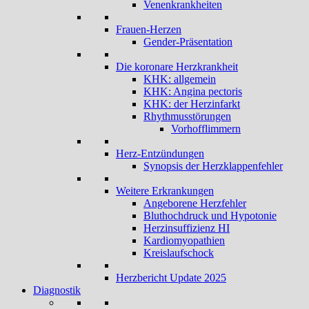
Venenkrankheiten
Frauen-Herzen
Gender-Präsentation
Die koronare Herzkrankheit
KHK: allgemein
KHK: Angina pectoris
KHK: der Herzinfarkt
Rhythmusstörungen
Vorhofflimmern
Herz-Entzündungen
Synopsis der Herzklappenfehler
Weitere Erkrankungen
Angeborene Herzfehler
Bluthochdruck und Hypotonie
Herzinsuffizienz HI
Kardiomyopathien
Kreislaufschock
Herzbericht Update 2025
Diagnostik