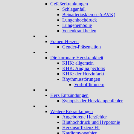
Gefäßerkrankungen
Schlaganfall
Beinarteriosklerose (pAVK)
Lungenhochdruck
Lungenembolie
Venenkrankheiten
Frauen-Herzen
Gender-Präsentation
Die koronare Herzkrankheit
KHK: allgemein
KHK: Angina pectoris
KHK: der Herzinfarkt
Rhythmusstörungen
Vorhofflimmern
Herz-Entzündungen
Synopsis der Herzklappenfehler
Weitere Erkrankungen
Angeborene Herzfehler
Bluthochdruck und Hypotonie
Herzinsuffizienz HI
Kardiomyopathien