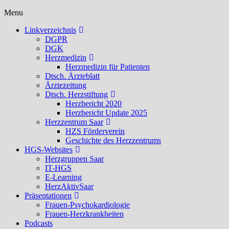
Menu
Linkverzeichnis
DGPR
DGK
Herzmedizin
Herzmedizin für Patienten
Dtsch. Ärzteblatt
Ärztezeitung
Dtsch. Herzstiftung
Herzbericht 2020
Herzbericht Update 2025
Herzzentrum Saar
HZS Förderverein
Geschichte des Herzzentrums
HGS-Websites
Herzgruppen Saar
IT-HGS
E-Learning
HerzAktivSaar
Präsentationen
Frauen-Psychokardiologie
Frauen-Herzkrankheiten
Podcasts