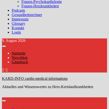
Frauen-Psychokardiologie
Frauen-Herzkrankheiten
Podcasts
Gesundheitsrechner
Impressum
Glossary
Kontakt
Login
Zum
9. August 2026
Inhalt
springen
Startseite
Newsblog
Gästebuch
KARD-INFO cardio-medical informations
Aktuelles und Wissenswertes zu Herz-Kreislaufkrankheiten