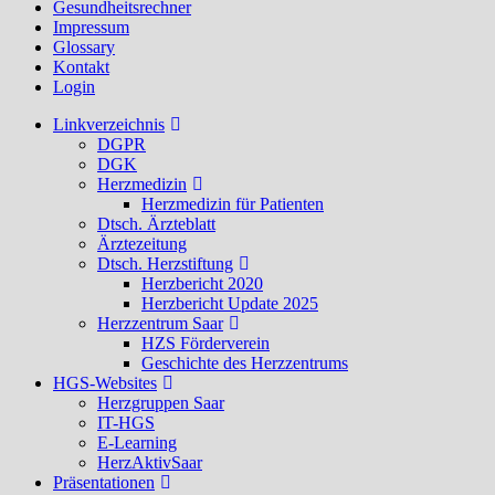
Gesundheitsrechner
Impressum
Glossary
Kontakt
Login
Linkverzeichnis
DGPR
DGK
Herzmedizin
Herzmedizin für Patienten
Dtsch. Ärzteblatt
Ärztezeitung
Dtsch. Herzstiftung
Herzbericht 2020
Herzbericht Update 2025
Herzzentrum Saar
HZS Förderverein
Geschichte des Herzzentrums
HGS-Websites
Herzgruppen Saar
IT-HGS
E-Learning
HerzAktivSaar
Präsentationen