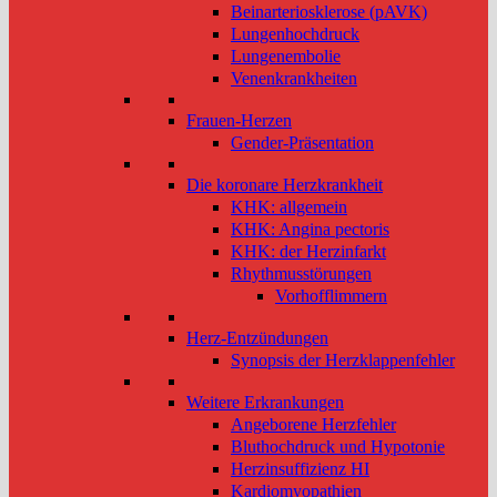
Beinarteriosklerose (pAVK)
Lungenhochdruck
Lungenembolie
Venenkrankheiten
Frauen-Herzen
Gender-Präsentation
Die koronare Herzkrankheit
KHK: allgemein
KHK: Angina pectoris
KHK: der Herzinfarkt
Rhythmusstörungen
Vorhofflimmern
Herz-Entzündungen
Synopsis der Herzklappenfehler
Weitere Erkrankungen
Angeborene Herzfehler
Bluthochdruck und Hypotonie
Herzinsuffizienz HI
Kardiomyopathien