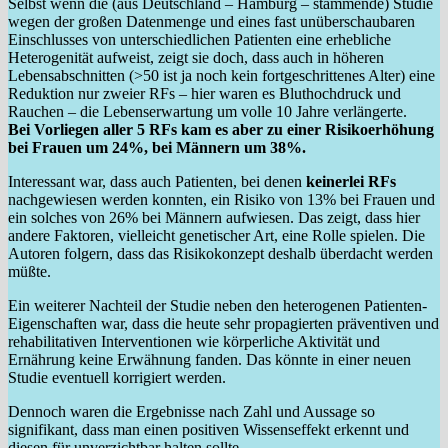
Selbst wenn die (aus Deutschland – Hamburg – stammende) Studie
wegen der großen Datenmenge und eines fast unüberschaubaren
Einschlusses von unterschiedlichen Patienten eine erhebliche
Heterogenität aufweist, zeigt sie doch, dass auch in höheren
Lebensabschnitten (>50 ist ja noch kein fortgeschrittenes Alter) eine
Reduktion nur zweier RFs – hier waren es Bluthochdruck und
Rauchen – die Lebenserwartung um volle 10 Jahre verlängerte.
Bei Vorliegen aller 5 RFs kam es aber zu einer Risikoerhöhung
bei Frauen um 24%, bei Männern um 38%.
Interessant war, dass auch Patienten, bei denen
keinerlei RFs
nachgewiesen werden konnten, ein Risiko von 13% bei Frauen und
ein solches von 26% bei Männern aufwiesen. Das zeigt, dass hier
andere Faktoren, vielleicht genetischer Art, eine Rolle spielen. Die
Autoren folgern, dass das Risikokonzept deshalb überdacht werden
müßte.
Ein weiterer Nachteil der Studie neben den heterogenen Patienten-
Eigenschaften war, dass die heute sehr propagierten präventiven und
rehabilitativen Interventionen wie körperliche Aktivität und
Ernährung keine Erwähnung fanden. Das könnte in einer neuen
Studie eventuell korrigiert werden.
Dennoch waren die Ergebnisse nach Zahl und Aussage so
signifikant, dass man einen positiven Wissenseffekt erkennt und
diesen für unverzichtbar halten sollte.