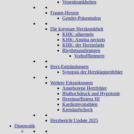
Venenkrankheiten
Frauen-Herzen
Gender-Präsentation
Die koronare Herzkrankheit
KHK: allgemein
KHK: Angina pectoris
KHK: der Herzinfarkt
Rhythmusstörungen
Vorhofflimmern
Herz-Entzündungen
Synopsis der Herzklappenfehler
Weitere Erkrankungen
Angeborene Herzfehler
Bluthochdruck und Hypotonie
Herzinsuffizienz HI
Kardiomyopathien
Kreislaufschock
Herzbericht Update 2025
Diagnostik