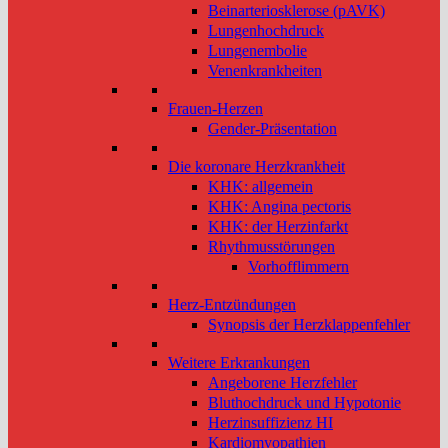
Beinarteriosklerose (pAVK)
Lungenhochdruck
Lungenembolie
Venenkrankheiten
Frauen-Herzen
Gender-Präsentation
Die koronare Herzkrankheit
KHK: allgemein
KHK: Angina pectoris
KHK: der Herzinfarkt
Rhythmusstörungen
Vorhofflimmern
Herz-Entzündungen
Synopsis der Herzklappenfehler
Weitere Erkrankungen
Angeborene Herzfehler
Bluthochdruck und Hypotonie
Herzinsuffizienz HI
Kardiomyopathien