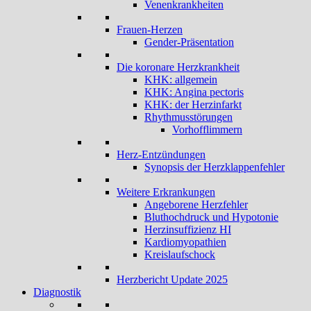
Venenkrankheiten
Frauen-Herzen
Gender-Präsentation
Die koronare Herzkrankheit
KHK: allgemein
KHK: Angina pectoris
KHK: der Herzinfarkt
Rhythmusstörungen
Vorhofflimmern
Herz-Entzündungen
Synopsis der Herzklappenfehler
Weitere Erkrankungen
Angeborene Herzfehler
Bluthochdruck und Hypotonie
Herzinsuffizienz HI
Kardiomyopathien
Kreislaufschock
Herzbericht Update 2025
Diagnostik