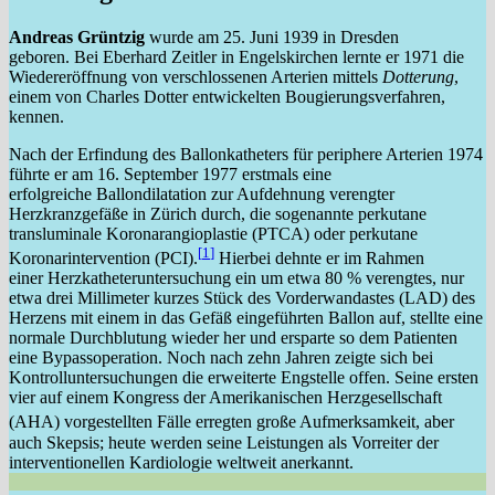
Andreas Grüntzig
wurde am 25. Juni 1939 in Dresden
geboren. Bei Eberhard Zeitler in Engelskirchen lernte er 1971 die
Wiedereröffnung von verschlossenen Arterien mittels
Dotterung
,
einem von Charles Dotter entwickelten Bougierungsverfahren,
kennen.
Nach der Erfindung des Ballonkatheters für periphere Arterien 1974
führte er am 16. September 1977 erstmals eine
erfolgreiche Ballondilatation zur Aufdehnung verengter
Herzkranzgefäße in Zürich durch, die sogenannte perkutane
transluminale Koronarangioplastie (PTCA) oder perkutane
[
1
]
Koronarintervention (PCI).
Hierbei dehnte er im Rahmen
einer Herzkatheteruntersuchung ein um etwa 80
% verengtes, nur
etwa drei Millimeter kurzes Stück des Vorderwandastes (LAD) des
Herzens mit einem in das Gefäß eingeführten Ballon auf, stellte eine
normale Durchblutung wieder her und ersparte so dem Patienten
eine Bypassoperation. Noch nach zehn Jahren zeigte sich bei
Kontrolluntersuchungen die erweiterte Engstelle offen. Seine ersten
vier auf einem Kongress der Amerikanischen Herzgesellschaft
(AHA) vorgestellten Fälle
erregten große Aufmerksamkeit, aber
auch Skepsis; heute werden seine Leistungen als Vorreiter der
interventionellen Kardiologie weltweit anerkannt.