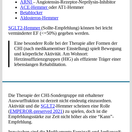
ARNI
– Angiotensin-Rezeptor-Neprilysin-Inhibitor
ACE-Hemmer
oder AT1-Hemmer
Betablocker
Aldosteron-Hemmer
SGLT2-Hemmer
(Sollte-Empfehlung) können bei leicht
verminderter EF (<=50%) gegeben werden.
Eine besondere Rolle bei der Therapie aller Formen der
CHI (nach medikamentöser Einstellung) spielt Bewegung
und körperliche Aktivität. Am Wohnort:
Herzinsuffizienzgruppen (HIG) als effiziente Träger einer
lebenslangen Rehabilitation.
Die Therapie der CHI-Sondergruppe mit erhaltener
Auswurffraktion ist derzeit nicht eindeutig einzuordnen.
Aktivität und die
SGLT2
-Hemmer scheinen eine Rolle
(
EMPEROR-preserved 2021
) zu spielen, doch ist die
Empfehlungsstärke zur Zeit nicht höher als eine “Kann”-
Empfehlung.
Inzwischen sind die Medikamente Forxiga® und Jardiance®