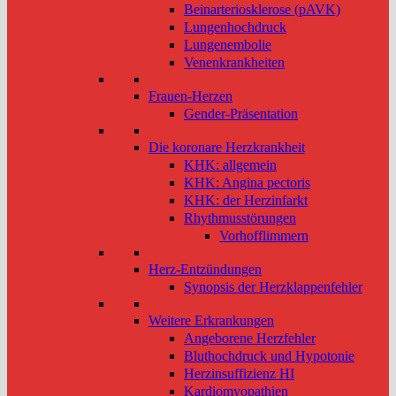
Beinarteriosklerose (pAVK)
Lungenhochdruck
Lungenembolie
Venenkrankheiten
Frauen-Herzen
Gender-Präsentation
Die koronare Herzkrankheit
KHK: allgemein
KHK: Angina pectoris
KHK: der Herzinfarkt
Rhythmusstörungen
Vorhofflimmern
Herz-Entzündungen
Synopsis der Herzklappenfehler
Weitere Erkrankungen
Angeborene Herzfehler
Bluthochdruck und Hypotonie
Herzinsuffizienz HI
Kardiomyopathien