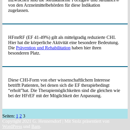
von den Arzneimittelbehörden für diese Indikation
zugelassen.
HFmrRF (EF 41-49%) gilt als mittelgradig reduzierte CHI.
Hier hat die körperliche Aktivität eine besondere Bedeutung.
Die
Prävention und Rehabilitation
haben hier ihren
besonderen Platz.
Diese CHI-Form von eher wissenschaftlichem Interesse
betrifft Patienten, bei denen sich die EF therapiebedingt
“erholt”hat. Die Therapiemöglichkeiten sind die gleichen wie
bei der HFrEF mit der Möglichkeit der Anpassung.
Seiten:
1
2
3
Copyright 2021 G. Hennersdorf | Mit Stolz präsentiert von
WordPress
und
Bam
.