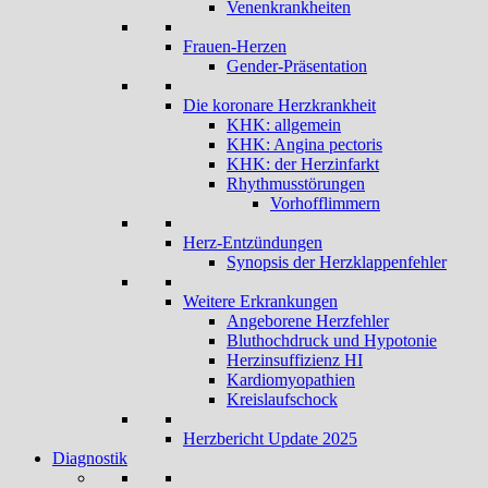
Venenkrankheiten
Frauen-Herzen
Gender-Präsentation
Die koronare Herzkrankheit
KHK: allgemein
KHK: Angina pectoris
KHK: der Herzinfarkt
Rhythmusstörungen
Vorhofflimmern
Herz-Entzündungen
Synopsis der Herzklappenfehler
Weitere Erkrankungen
Angeborene Herzfehler
Bluthochdruck und Hypotonie
Herzinsuffizienz HI
Kardiomyopathien
Kreislaufschock
Herzbericht Update 2025
Diagnostik