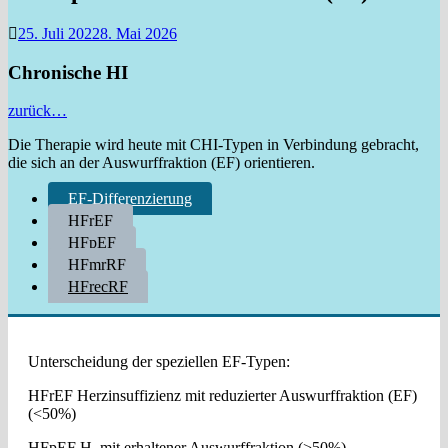
25. Juli 2022
8. Mai 2026
Chronische HI
zurück…
Die Therapie wird heute mit CHI-Typen in Verbindung gebracht,
die sich an der Auswurffraktion (EF) orientieren.
EF-Differenzierung
HFrEF
HFpEF
HFmrRF
HFrecRF
Unterscheidung der speziellen EF-Typen:
HFrEF Herzinsuffizienz mit reduzierter Auswurffraktion (EF)
(<50%)
HFpEF H. mit erhaltener Auswurffraktion (>50%)